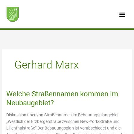
Zum
Inhalt
springen
Gerhard Marx
Welche Straßennamen kommen im
Welche
Straßennamen
Neubaugebiet?
kommen
im
Diskussion über von Straßennamen im Bebauungsplangebiet
Neubaugebiet?
„Westlich der Erzbergerstraße zwischen New-York-Straße und
Lilienthalstraße“ Der Bebauungsplan ist verabschiedet und die