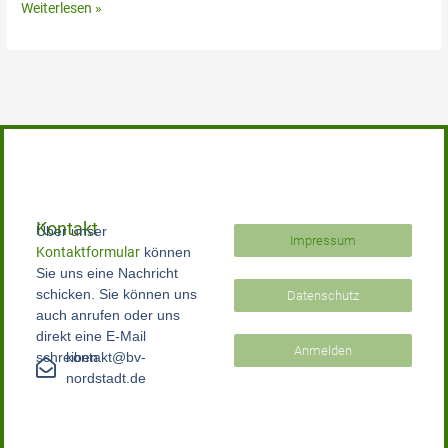
Weiterlesen »
Kontakt
Über unser
Impressum
Kontaktformular
können
Sie uns eine Nachricht
schicken. Sie können uns
Datenschutz
auch anrufen oder uns
direkt eine E-Mail
Anmelden
schreiben.
kontakt@bv-
nordstadt.de