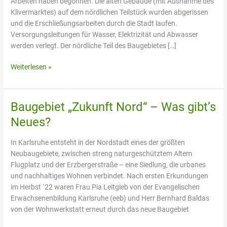
Arbeiten haben begonnen. Die alten Gebäude (mit Ausnahme des
Klivermarktes) auf dem nördlichen Teilstück wurden abgerissen
und die Erschließungsarbeiten durch die Stadt laufen.
Versorgungsleitungen für Wasser, Elektrizität und Abwasser
werden verlegt. Der nördliche Teil des Baugebietes […]
Weiterlesen »
Baugebiet „Zukunft Nord“ – Was gibt’s
Baugebiet
„Zukunft
Neues?
Nord“
–
In Karlsruhe entsteht in der Nordstadt eines der größten
Was
Neubaugebiete, zwischen streng naturgeschütztem Altem
gibt’s
Flugplatz und der Erzbergerstraße – eine Siedlung, die urbanes
Neues?
und nachhaltiges Wohnen verbindet. Nach ersten Erkundungen
im Herbst `22 waren Frau Pia Leitgieb von der Evangelischen
Erwachsenenbildung Karlsruhe (eeb) und Herr Bernhard Baldas
von der Wohnwerkstatt erneut durch das neue Baugebiet