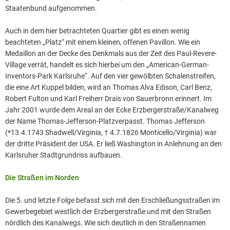
Staatenbund aufgenommen.
Auch in dem hier betrachteten Quartier gibt es einen wenig
beachteten „Platz“ mit einem kleinen, offenen Pavillon. Wie ein
Medaillon an der Decke des Denkmals aus der Zeit des Paul-Revere-
Village verrät, handelt es sich hierbei um den „American-German-
Inventors-Park Karlsruhe“. Auf den vier gewölbten Schalenstreifen,
die eine Art Kuppel bilden, wird an Thomas Alva Edison, Carl Benz,
Robert Fulton und Karl Freiherr Drais von Sauerbronn erinnert. Im
Jahr 2001 wurde dem Areal an der Ecke Erzbergerstraße/Kanalweg
der Name Thomas-Jefferson-Platzverpasst. Thomas Jefferson
(*13.4.1743 Shadwell/Virginia, † 4.7.1826 Monticello/Virginia) war
der dritte Präsident der USA. Er ließ Washington in Anlehnung an den
Karlsruher Stadtgrundriss aufbauen.
Die Straßen im Norden
Die 5. und letzte Folge befasst sich mit den Erschließungsstraßen im
Gewerbegebiet westlich der Erzbergerstraße und mit den Straßen
nördlich des Kanalwegs. Wie sich deutlich in den Straßennamen