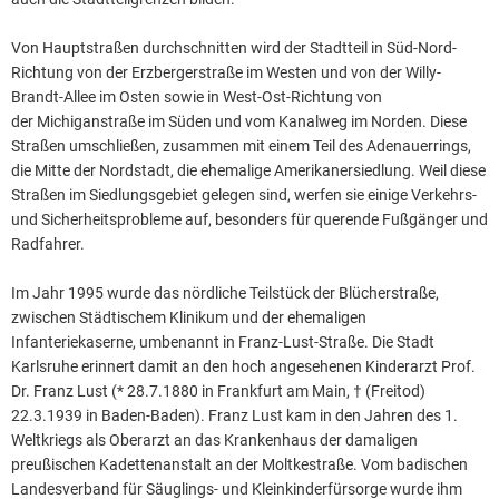
Von Hauptstraßen durchschnitten wird der Stadtteil in Süd-Nord-
Richtung von der Erzbergerstraße im Westen und von der Willy-
Brandt-Allee im Osten sowie in West-Ost-Richtung von
der Michiganstraße im Süden und vom Kanalweg im Norden. Diese
Straßen umschließen, zusammen mit einem Teil des Adenauerrings,
die Mitte der Nordstadt, die ehemalige Amerikanersiedlung. Weil diese
Straßen im Siedlungsgebiet gelegen sind, werfen sie einige Verkehrs-
und Sicherheitsprobleme auf, besonders für querende Fußgänger und
Radfahrer.
Im Jahr 1995 wurde das nördliche Teilstück der Blücherstraße,
zwischen Städtischem Klinikum und der ehemaligen
Infanteriekaserne, umbenannt in Franz-Lust-Straße. Die Stadt
Karlsruhe erinnert damit an den hoch angesehenen Kinderarzt Prof.
Dr. Franz Lust (* 28.7.1880 in Frankfurt am Main, † (Freitod)
22.3.1939 in Baden-Baden). Franz Lust kam in den Jahren des 1.
Weltkriegs als Oberarzt an das Krankenhaus der damaligen
preußischen Kadettenanstalt an der Moltkestraße. Vom badischen
Landesverband für Säuglings- und Kleinkinderfürsorge wurde ihm