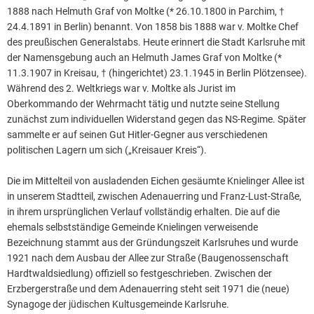
1888 nach Helmuth Graf von Moltke (* 26.10.1800 in Parchim, †
24.4.1891 in Berlin) benannt. Von 1858 bis 1888 war v. Moltke Chef
des preußischen Generalstabs. Heute erinnert die Stadt Karlsruhe mit
der Namensgebung auch an Helmuth James Graf von Moltke (*
11.3.1907 in Kreisau, † (hingerichtet) 23.1.1945 in Berlin Plötzensee).
Während des 2. Weltkriegs war v. Moltke als Jurist im
Oberkommando der Wehrmacht tätig und nutzte seine Stellung
zunächst zum individuellen Widerstand gegen das NS-Regime. Später
sammelte er auf seinen Gut Hitler-Gegner aus verschiedenen
politischen Lagern um sich („Kreisauer Kreis“).
Die im Mittelteil von ausladenden Eichen gesäumte Knielinger Allee ist
in unserem Stadtteil, zwischen Adenauerring und Franz-Lust-Straße,
in ihrem ursprünglichen Verlauf vollständig erhalten. Die auf die
ehemals selbstständige Gemeinde Knielingen verweisende
Bezeichnung stammt aus der Gründungszeit Karlsruhes und wurde
1921 nach dem Ausbau der Allee zur Straße (Baugenossenschaft
Hardtwaldsiedlung) offiziell so festgeschrieben. Zwischen der
Erzbergerstraße und dem Adenauerring steht seit 1971 die (neue)
Synagoge der jüdischen Kultusgemeinde Karlsruhe.