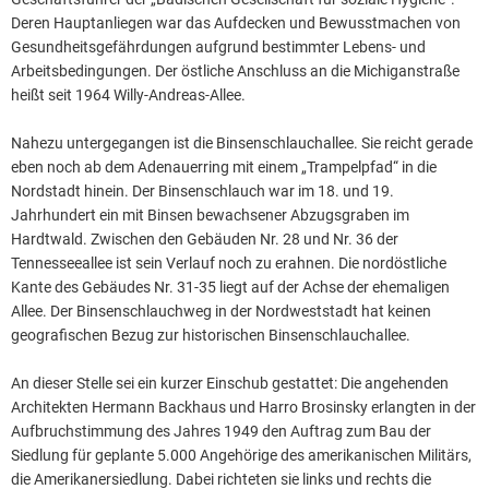
Deren Hauptanliegen war das Aufdecken und Bewusstmachen von
Gesundheitsgefährdungen aufgrund bestimmter Lebens- und
Arbeitsbedingungen. Der östliche Anschluss an die Michiganstraße
heißt seit 1964 Willy-Andreas-Allee.
Nahezu untergegangen ist die Binsenschlauchallee. Sie reicht gerade
eben noch ab dem Adenauerring mit einem „Trampelpfad“ in die
Nordstadt hinein. Der Binsenschlauch war im 18. und 19.
Jahrhundert ein mit Binsen bewachsener Abzugsgraben im
Hardtwald. Zwischen den Gebäuden Nr. 28 und Nr. 36 der
Tennesseeallee ist sein Verlauf noch zu erahnen. Die nordöstliche
Kante des Gebäudes Nr. 31-35 liegt auf der Achse der ehemaligen
Allee. Der Binsenschlauchweg in der Nordweststadt hat keinen
geografischen Bezug zur historischen Binsenschlauchallee.
An dieser Stelle sei ein kurzer Einschub gestattet: Die angehenden
Architekten Hermann Backhaus und Harro Brosinsky erlangten in der
Aufbruchstimmung des Jahres 1949 den Auftrag zum Bau der
Siedlung für geplante 5.000 Angehörige des amerikanischen Militärs,
die Amerikanersiedlung. Dabei richteten sie links und rechts die