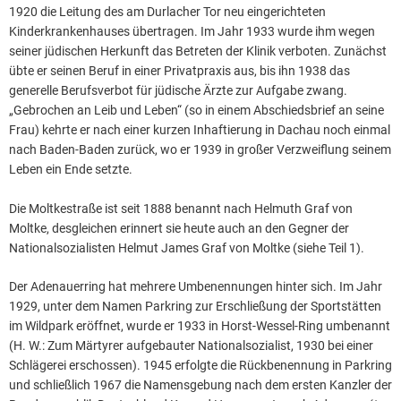
1920 die Leitung des am Durlacher Tor neu eingerichteten
Kinderkrankenhauses übertragen. Im Jahr 1933 wurde ihm wegen
seiner jüdischen Herkunft das Betreten der Klinik verboten. Zunächst
übte er seinen Beruf in einer Privatpraxis aus, bis ihn 1938 das
generelle Berufsverbot für jüdische Ärzte zur Aufgabe zwang.
„Gebrochen an Leib und Leben“ (so in einem Abschiedsbrief an seine
Frau) kehrte er nach einer kurzen Inhaftierung in Dachau noch einmal
nach Baden-Baden zurück, wo er 1939 in großer Verzweiflung seinem
Leben ein Ende setzte.
Die Moltkestraße ist seit 1888 benannt nach Helmuth Graf von
Moltke, desgleichen erinnert sie heute auch an den Gegner der
Nationalsozialisten Helmut James Graf von Moltke (siehe Teil 1).
Der Adenauerring hat mehrere Umbenennungen hinter sich. Im Jahr
1929, unter dem Namen Parkring zur Erschließung der Sportstätten
im Wildpark eröffnet, wurde er 1933 in Horst-Wessel-Ring umbenannt
(H. W.: Zum Märtyrer aufgebauter Nationalsozialist, 1930 bei einer
Schlägerei erschossen). 1945 erfolgte die Rückbenennung in Parkring
und schließlich 1967 die Namensgebung nach dem ersten Kanzler der