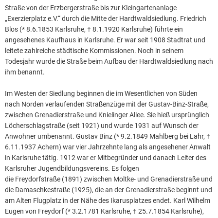
Straße von der Erzbergerstraße bis zur Kleingartenanlage
„Exerzierplatz e.V.“ durch die Mitte der Hardtwaldsiedlung. Friedrich
Blos (* 8.6.1853 Karlsruhe, † 8.1.1920 Karlsruhe) führte ein
angesehenes Kaufhaus in Karlsruhe. Er war seit 1908 Stadtrat und
leitete zahlreiche städtische Kommissionen. Noch in seinem
Todesjahr wurde die Straße beim Aufbau der Hardtwaldsiedlung nach
ihm benannt.
Im Westen der Siedlung beginnen die im Wesentlichen von Süden
nach Norden verlaufenden Straßenzüge mit der Gustav-Binz-Straße,
zwischen Grenadierstraße und Knielinger Allee. Sie hieß ursprünglich
Löcherschlagstraße (seit 1921) und wurde 1931 auf Wunsch der
Anwohner umbenannt. Gustav Binz (* 9.2.1849 Mahlberg bei Lahr, †
6.11.1937 Achern) war vier Jahrzehnte lang als angesehener Anwalt
in Karlsruhe tätig. 1912 war er Mitbegründer und danach Leiter des
Karlsruher Jugendbildungsvereins. Es folgen
die Freydorfstraße (1891) zwischen Moltke- und Grenadierstraße und
die Damaschkestraße (1925), die an der Grenadierstraße beginnt und
am Alten Flugplatz in der Nähe des Ikarusplatzes endet. Karl Wilhelm
Eugen von Freydorf (* 3.2.1781 Karlsruhe, † 25.7.1854 Karlsruhe),