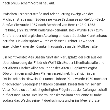
nach preußischem Vorbild neu auf.
Zwischen Erzbergerstraße und Adenauerring zweigt von der
Michiganstraße nach Süden eine kurze Sackgasse ab, die Von-Beck-
Straße. Sie wurde 1957 nach Bernhard von Beck (* 23.9.1863
Freiburg, † 29.12.1930 Karlsruhe) benannt. Beck wurde 1897 zum
Chefarzt der chirurgischen Abteilung an das städtische Krankenhaus
berufen. Ein Jahr später wurde er dessen Direktor. Er war der
eigentliche Planer der Krankenhausanlage an der Moltkestraße.
Ein recht verstecktes Dasein führt der Ikarusplatz, der sich aus der
Überschneidung der Friedrich-Wolff-Straße, der Lilienthalstraße und
der Alfons-Fischer-Allee am Rande des Alten Flugplatzes ergibt.
Obwohl in den amtlichen Plänen verzeichnet, findet sich in der
Örtlichkeit kein Hinweis. Der unscheinbare Platz wurde 1950 nach der
griechischen Sagengestalt Ikaros benannt. Dieser floh mit seinem
Vater Daidalos auf selbst gefertigten Flügeln aus der Gefangenschaft
auf der Insel Kreta. Der übermütige Ikaros kam der Sonne zu nahe,
sodass das Wachs seiner Flügel schmolz und er ins Meer stürzte.