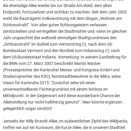
die ehemalige Allee wieder bis zur Straße Am Wald, dem alten
Endpunkt, fortzusetzen und sichtbar zu machen. Seit dem Jahr 2002
wirbt die Bauträgerin Volkswohnung mit dem Slogan „Wohnen am
Schlossstrahl“. Von allen guten Schlossgeistern verlassen
zerstückelten und verringelten die Stadtmütter und -väter im gleichen
Jahr ungeachtet des weltweit einmaligen Stadtgrundrisses den
„Schlossstrahl“ im Südteil zum Vermontring (!), nach dem US-
Bundesstaat Vermont und den Nordteil zum Indianaring (!), nach
dem US-Bundesstaat Indiana. Anmerkung: In seinem Gastbeitrag für
die BNN vom 27. März 2007 beschreibt Martin Wacker
(Pressesprecher der Karlsruher Messe- und Kongress-GmbH und
Stadionsprecher des KSC), Nordstadtbewohner in der MiKa, seine
Vision für Karlsruhe 2015: “Zunächst sehe ich einen
unverwechselbaren Fächergrundriss mit einem Schloss im
Mittelpunkt. In der Gegenwart wird diese wunderbare Chance der
Alleinstellung nur recht halbherzig genutzt“. Man könnte ergänzen:
gelegentlich sogar zerstört!
Jenseits der Willy-Brandt-Allee, im südwestlichen Zipfel des Wildparks,
treffen wir auf ein Kuriosum, die Kurze Allee, die in unserem Stadtteil