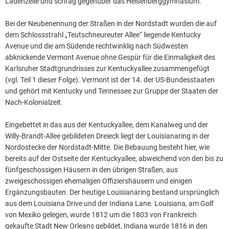
Ladenzeile und schräg gegenüber das Heisenberggymnasium.
Bei der Neubenennung der Straßen in der Nordstadt wurden die auf
dem Schlossstrahl „Teutschneureuter Allee“ liegende Kentucky
Avenue und die am Südende rechtwinklig nach Südwesten
abknickende Vermont Avenue ohne Gespür für die Einmaligkeit des
Karlsruher Stadtgrundrisses zur Kentuckyallee zusammengefügt
(vgl. Teil 1 dieser Folge). Vermont ist der 14. der US-Bundesstaaten
und gehört mit Kentucky und Tennessee zur Gruppe der Staaten der
Nach-Kolonialzeit.
Eingebettet in das aus der Kentuckyallee, dem Kanalweg und der
Willy-Brandt-Allee gebildeten Dreieck liegt der Louisianaring in der
Nordostecke der Nordstadt-Mitte. Die Bebauung besteht hier, wie
bereits auf der Ostseite der Kentuckyallee, abweichend von den bis zu
fünfgeschossigen Häusern in den übrigen Straßen, aus
zweigeschossigen ehemaligen Offiziershäusern und einigen
Ergänzungsbauten. Der heutige Louisianaring bestand ursprünglich
aus dem Louisiana Drive und der Indiana Lane. Louisiana, am Golf
von Mexiko gelegen, wurde 1812 um die 1803 von Frankreich
gekaufte Stadt New Orleans gebildet, Indiana wurde 1816 in den