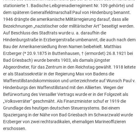
stationierte 1. Badische Leibgrenadierregiment Nr. 109 gehörte) und
dem späteren Generalfeldmarschall Paul von Hindenburg benannt.
1946 drängte die amerikanische Militärregierung darauf, dass alle
Bezeichnungen „nazistischer oder militärischer Art“ beseitigt werden.
Auf Beschluss des Stadtrats wurde u. a. daraufhin die
Hindenburgstraße in Erzbergerstraße umbenannt, die auch nach dem
Bau der Amerikanersiedlung ihren Namen beibehielt. Matthias
Erzberger (* 20.9.1875 in Buttenhausen, † (ermordet) 26.8.1921 bei
Bad Griesbach) wurde bereits 1903, als damals jüngster
Abgeordneter, für das Zentrum in den Reichstag gewählt. 1918 leitete
er als Staatssekretär in der Regierung Max von Badens die
Waffenstillstandskommission und unterzeichnete auf Wunsch Paul v.
Hindenburgs den Waffenstillstand mit den Alliierten. Wegen der
Befürwortung des Versailler Vertrags wurde er in der Folgezeit als
„Volksverräter“ geschmäht. Als Finanzminister schuf er 1919 die
Grundlage des heutigen deutschen Steuersystems. Bei einem
Spaziergang in der Nähe von Bad Griesbach im Schwarzwald wurde
Erzberger von zwei rechtsradikalen, ehemaligen Marineoffizieren
erschossen.