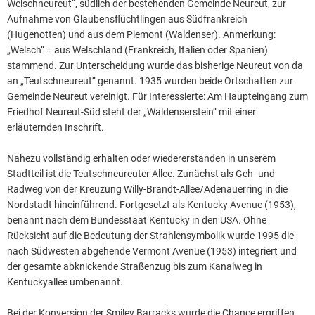
Welschneureut“, südlich der bestehenden Gemeinde Neureut, zur
Aufnahme von Glaubensflüchtlingen aus Südfrankreich
(Hugenotten) und aus dem Piemont (Waldenser). Anmerkung:
„Welsch“ = aus Welschland (Frankreich, Italien oder Spanien)
stammend. Zur Unterscheidung wurde das bisherige Neureut von da
an „Teutschneureut“ genannt. 1935 wurden beide Ortschaften zur
Gemeinde Neureut vereinigt. Für Interessierte: Am Haupteingang zum
Friedhof Neureut-Süd steht der „Waldenserstein“ mit einer
erläuternden Inschrift.
Nahezu vollständig erhalten oder wiedererstanden in unserem
Stadtteil ist die Teutschneureuter Allee. Zunächst als Geh- und
Radweg von der Kreuzung Willy-Brandt-Allee/Adenauerring in die
Nordstadt hineinführend. Fortgesetzt als Kentucky Avenue (1953),
benannt nach dem Bundesstaat Kentucky in den USA. Ohne
Rücksicht auf die Bedeutung der Strahlensymbolik wurde 1995 die
nach Südwesten abgehende Vermont Avenue (1953) integriert und
der gesamte abknickende Straßenzug bis zum Kanalweg in
Kentuckyallee umbenannt.
Bei der Konversion der Smiley Barracks wurde die Chance ergriffen,