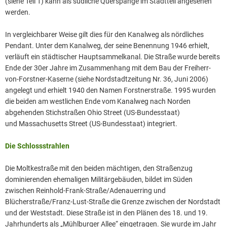
(siehe Teil 1) kann als südliche Querspange im Stadtteil angesehen
werden.
In vergleichbarer Weise gilt dies für den Kanalweg als nördliches
Pendant. Unter dem Kanalweg, der seine Benennung 1946 erhielt,
verläuft ein städtischer Hauptsammelkanal. Die Straße wurde bereits
Ende der 30er Jahre im Zusammenhang mit dem Bau der Freiherr-
von-Forstner-Kaserne (siehe Nordstadtzeitung Nr. 36, Juni 2006)
angelegt und erhielt 1940 den Namen Forstnerstraße. 1995 wurden
die beiden am westlichen Ende vom Kanalweg nach Norden
abgehenden Stichstraßen Ohio Street (US-Bundesstaat)
und Massachusetts Street (US-Bundesstaat) integriert.
Die Schlossstrahlen
Die Moltkestraße mit den beiden mächtigen, den Straßenzug
dominierenden ehemaligen Militärgebäuden, bildet im Süden
zwischen Reinhold-Frank-Straße/Adenauerring und
Blücherstraße/Franz-Lust-Straße die Grenze zwischen der Nordstadt
und der Weststadt. Diese Straße ist in den Plänen des 18. und 19.
Jahrhunderts als „Mühlburger Allee“ eingetragen. Sie wurde im Jahr