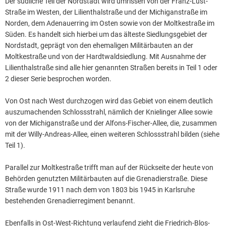
Der südliche Teil der Nordstadt wird umrissen von der Franz-Lust-
Straße im Westen, der Lilienthalstraße und der Michiganstraße im
Norden, dem Adenauerring im Osten sowie von der Moltkestraße im
Süden. Es handelt sich hierbei um das älteste Siedlungsgebiet der
Nordstadt, geprägt von den ehemaligen Militärbauten an der
Moltkestraße und von der Hardtwaldsiedlung. Mit Ausnahme der
Lilienthalstraße sind alle hier genannten Straßen bereits in Teil 1 oder
2 dieser Serie besprochen worden.
Von Ost nach West durchzogen wird das Gebiet von einem deutlich
auszumachenden Schlossstrahl, nämlich der Knielinger Allee sowie
von der Michiganstraße und der Alfons-Fischer-Allee, die, zusammen
mit der Willy-Andreas-Allee, einen weiteren Schlossstrahl bilden (siehe
Teil 1).
Parallel zur Moltkestraße trifft man auf der Rückseite der heute von
Behörden genutzten Militärbauten auf die Grenadierstraße. Diese
Straße wurde 1911 nach dem von 1803 bis 1945 in Karlsruhe
bestehenden Grenadierregiment benannt.
Ebenfalls in Ost-West-Richtung verlaufend zieht die Friedrich-Blos-