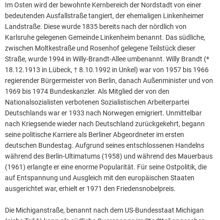
Im Osten wird der bewohnte Kernbereich der Nordstadt von einer
bedeutenden Ausfallstraße tangiert, der ehemaligen Linkenheimer
Landstraße. Diese wurde 1835 bereits nach der nördlich von
Karlsruhe gelegenen Gemeinde Linkenheim benannt. Das südliche,
zwischen Moltkestraße und Rosenhof gelegene Teilstück dieser
Straße, wurde 1994 in Willy-Brandt-Allee umbenannt. Willy Brandt (*
18.12.1913 in Lübeck, † 8.10.1992 in Unkel) war von 1957 bis 1966
regierender Bürgermeister von Berlin, danach Außenminister und von
1969 bis 1974 Bundeskanzler. Als Mitglied der von den
Nationalsozialisten verbotenen Sozialistischen Arbeiterpartei
Deutschlands war er 1933 nach Norwegen emigriert. Unmittelbar
nach Kriegsende wieder nach Deutschland zurückgekehrt, begann
seine politische Karriere als Berliner Abgeordneter im ersten
deutschen Bundestag. Aufgrund seines entschlossenen Handelns
während des Berlin-Ultimatums (1958) und während des Mauerbaus
(1961) erlangte er eine enorme Popularität. Für seine Ostpolitik, die
auf Entspannung und Ausgleich mit den europäischen Staaten
ausgerichtet war, erhielt er 1971 den Friedensnobelpreis.
Die Michiganstraße, benannt nach dem US-Bundesstaat Michigan