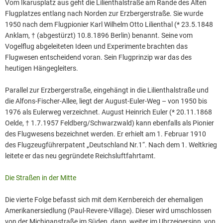
Vom Ikarusplatz aus geht die Lilienthalstraße am Rande des Alten
Flugplatzes entlang nach Norden zur Erzbergerstraße. Sie wurde
1950 nach dem Flugpionier Karl Wilhelm Otto Lilienthal (* 23.5.1848
Anklam, † (abgestürzt) 10.8.1896 Berlin) benannt. Seine vom
Vogelflug abgeleiteten Ideen und Experimente brachten das
Flugwesen entscheidend voran. Sein Flugprinzip war das des
heutigen Hängegleiters.
Parallel zur Erzbergerstraße, eingehängt in die Lilienthalstraße und
die Alfons-Fischer-Allee, liegt der August-Euler-Weg – von 1950 bis
1976 als Eulerweg verzeichnet. August Heinrich Euler (* 20.11.1868
Oelde, † 1.7.1957 Feldberg/Schwarzwald) kann ebenfalls als Pionier
des Flugwesens bezeichnet werden. Er erhielt am 1. Februar 1910
des Flugzeugführerpatent „Deutschland Nr.1“. Nach dem 1. Weltkrieg
leitete er das neu gegründete Reichsluftfahrtamt.
Die Straßen in der Mitte
Die vierte Folge befasst sich mit dem Kernbereich der ehemaligen
Amerikanersiedlung (Paul-Revere-Village). Dieser wird umschlossen
von der Michiganstraße im Süden, dann, weiter im Uhrzeigersinn, von