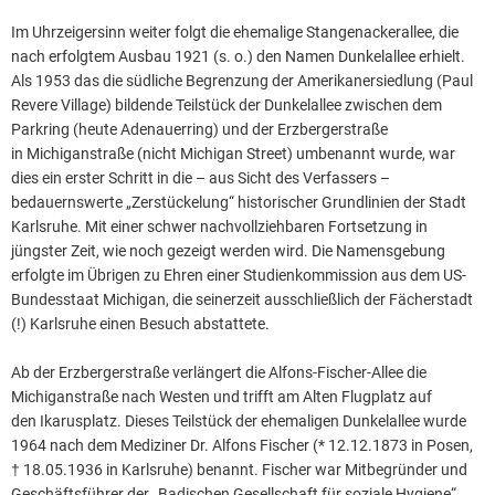
Im Uhrzeigersinn weiter folgt die ehemalige Stangenackerallee, die
nach erfolgtem Ausbau 1921 (s. o.) den Namen Dunkelallee erhielt.
Als 1953 das die südliche Begrenzung der Amerikanersiedlung (Paul
Revere Village) bildende Teilstück der Dunkelallee zwischen dem
Parkring (heute Adenauerring) und der Erzbergerstraße
in Michiganstraße (nicht Michigan Street) umbenannt wurde, war
dies ein erster Schritt in die – aus Sicht des Verfassers –
bedauernswerte „Zerstückelung“ historischer Grundlinien der Stadt
Karlsruhe. Mit einer schwer nachvollziehbaren Fortsetzung in
jüngster Zeit, wie noch gezeigt werden wird. Die Namensgebung
erfolgte im Übrigen zu Ehren einer Studienkommission aus dem US-
Bundesstaat Michigan, die seinerzeit ausschließlich der Fächerstadt
(!) Karlsruhe einen Besuch abstattete.
Ab der Erzbergerstraße verlängert die Alfons-Fischer-Allee die
Michiganstraße nach Westen und trifft am Alten Flugplatz auf
den Ikarusplatz. Dieses Teilstück der ehemaligen Dunkelallee wurde
1964 nach dem Mediziner Dr. Alfons Fischer (* 12.12.1873 in Posen,
† 18.05.1936 in Karlsruhe) benannt. Fischer war Mitbegründer und
Geschäftsführer der „Badischen Gesellschaft für soziale Hygiene“.