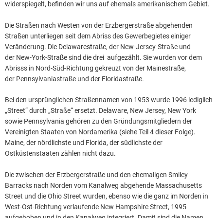
widerspiegelt, befinden wir uns auf ehemals amerikanischem Gebiet.
Die Straßen nach Westen von der Erzbergerstraße abgehenden
Straßen unterliegen seit dem Abriss des Gewerbegietes einiger
Veränderung. Die
Delawarestraße, der New-Jersey-Straße und
der New-York-Straße sind die drei aufgezählt. Sie wurden vor dem
Abrisss in Nord-Süd-Richtung gekreuzt von der Mainestraße,
der Pennsylvaniastraße und der Floridastraße.
Bei den ursprünglichen Straßennamen von 1953 wurde 1996 lediglich
„Street“ durch „Straße“ ersetzt. Delaware, New Jersey, New York
sowie Pennsylvania gehören zu den Gründungsmitgliedern der
Vereinigten Staaten von Nordamerika (siehe Teil 4 dieser Folge).
Maine, der nördlichste und Florida, der südlichste der
Ostküstenstaaten zählen nicht dazu.
Die zwischen der Erzbergerstraße und den ehemaligen Smiley
Barracks nach Norden vom Kanalweg abgehende Massachusetts
Street und die Ohio Street wurden, ebenso wie die ganz im Norden in
West-Ost-Richtung verlaufende New Hampshire Street, 1995
aufgehoben und in den Kanalweg integriert. Damit sind die Namen