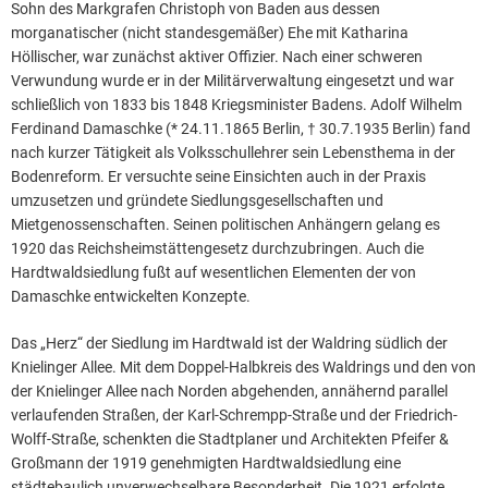
Sohn des Markgrafen Christoph von Baden aus dessen
morganatischer (nicht standesgemäßer) Ehe mit Katharina
Höllischer, war zunächst aktiver Offizier. Nach einer schweren
Verwundung wurde er in der Militärverwaltung eingesetzt und war
schließlich von 1833 bis 1848 Kriegsminister Badens. Adolf Wilhelm
Ferdinand Damaschke (* 24.11.1865 Berlin, † 30.7.1935 Berlin) fand
nach kurzer Tätigkeit als Volksschullehrer sein Lebensthema in der
Bodenreform. Er versuchte seine Einsichten auch in der Praxis
umzusetzen und gründete Siedlungsgesellschaften und
Mietgenossenschaften. Seinen politischen Anhängern gelang es
1920 das Reichsheimstättengesetz durchzubringen. Auch die
Hardtwaldsiedlung fußt auf wesentlichen Elementen der von
Damaschke entwickelten Konzepte.
Das „Herz“ der Siedlung im Hardtwald ist der Waldring südlich der
Knielinger Allee. Mit dem Doppel-Halbkreis des Waldrings und den von
der Knielinger Allee nach Norden abgehenden, annähernd parallel
verlaufenden Straßen, der Karl-Schrempp-Straße und der Friedrich-
Wolff-Straße, schenkten die Stadtplaner und Architekten Pfeifer &
Großmann der 1919 genehmigten Hardtwaldsiedlung eine
städtebaulich unverwechselbare Besonderheit. Die 1921 erfolgte