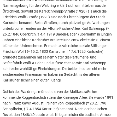
Namensgebung für den Waldring erklärt sich unmittelbar aus der
Örtlichkeit. Sowohl die Karl-Schrempp-Straße (1920) als auch die
Friedrich-Wolff-Straße (1920) sind nach Ehrenbürgern der Stadt
Karlsruhe benannt. Beide Straßen, durch platzartige Aufweitungen
unterbrochen, enden an der Alfons-Fischer-Allee. Karl Schrempp (*
26.2.1846 Oberkirch, † 4.4.1919 Baden-Baden) übernahm in jungen
Jahren eine kleine Karlsruher Brauerei und entwickelte sie zu einem
blühenden Unternehmen. Er machte zahlreiche soziale Stiftungen.
Friedrich Wolff (* 15.2. 1833 Karlsruhe, † 17.6.1920 Karlsruhe)
gründete zusammen mit seinem Vater die Parfümerie- und
Seifenfabrik Wolff & Sohn und stiftete ebenso wie Karl Schrempp
zahlreiche wohltätige Einrichtungen. Die beiden heute nicht mehr
existierenden Firmennamen haben im Gedächtnis der älteren
Karlsruher sicher einen guten Klang!
Östlich des Waldrings mündet die von der Moltkestraße her
kommende Roggenbachstraße in die Knielinger Allee. Sie wurde 1891
nach Franz Xaver August Freiherr von Roggenbach (* 20.2.1798
Schopfheim, † 7.4.1854 Karlsruhe) benannt. Nach der badischen
Revolution 1848/49 baute er als Kriegsminister die badische Armee