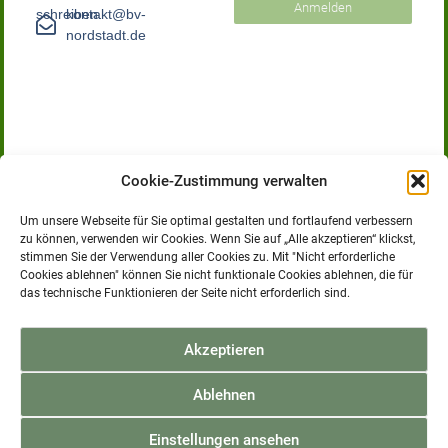
Anmelden
schreiben.
kontakt@bv-
nordstadt.de
Cookie-Zustimmung verwalten
Um unsere Webseite für Sie optimal gestalten und fortlaufend verbessern
zu können, verwenden wir Cookies. Wenn Sie auf „Alle akzeptieren“ klickst,
stimmen Sie der Verwendung aller Cookies zu. Mit "Nicht erforderliche
Bürgerverein Nordstadt e.V.
Cookies ablehnen" können Sie nicht funktionale Cookies ablehnen, die für
Der Bürgerverein Nordstadt e.V. versteht sich als Bindeglied
das technische Funktionieren der Seite nicht erforderlich sind.
zwischen den Bürgerinnen und Bürgern und der
Stadtverwaltung. Wir sehen es als unsere Aufgabe an, sich mit
den Entwicklungen im Stadtteil zu befassen und Fragen und
Akzeptieren
Anregungen der Bürgerinnen und Bürger mit der
Stadtverwaltung zu klären.
Ablehnen
Einstellungen ansehen