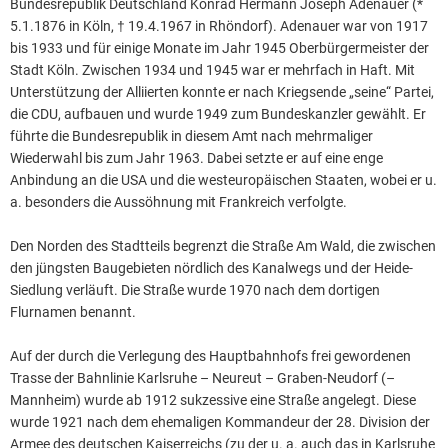
Bundesrepublik Deutschland Konrad Hermann Joseph Adenauer (*
5.1.1876 in Köln, † 19.4.1967 in Rhöndorf). Adenauer war von 1917
bis 1933 und für einige Monate im Jahr 1945 Oberbürgermeister der
Stadt Köln. Zwischen 1934 und 1945 war er mehrfach in Haft. Mit
Unterstützung der Alliierten konnte er nach Kriegsende „seine“ Partei,
die CDU, aufbauen und wurde 1949 zum Bundeskanzler gewählt. Er
führte die Bundesrepublik in diesem Amt nach mehrmaliger
Wiederwahl bis zum Jahr 1963. Dabei setzte er auf eine enge
Anbindung an die USA und die westeuropäischen Staaten, wobei er u.
a. besonders die Aussöhnung mit Frankreich verfolgte.
Den Norden des Stadtteils begrenzt die Straße Am Wald, die zwischen
den jüngsten Baugebieten nördlich des Kanalwegs und der Heide-
Siedlung verläuft. Die Straße wurde 1970 nach dem dortigen
Flurnamen benannt.
Auf der durch die Verlegung des Hauptbahnhofs frei gewordenen
Trasse der Bahnlinie Karlsruhe – Neureut – Graben­-Neudorf (–
Mannheim) wurde ab 1912 sukzessive eine Straße angelegt. Diese
wurde 1921 nach dem ehemaligen Kommandeur der 28. Division der
Armee des deutschen Kaiserreichs (zu der u. a. auch das in Karlsruhe