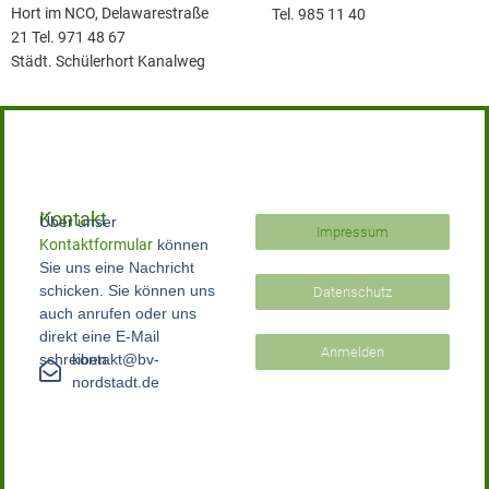
Hort im NCO, Delawarestraße
Tel. 985 11 40
21 Tel. 971 48 67
Städt. Schülerhort Kanalweg
Kontakt
Über unser
Impressum
Kontaktformular
können
Sie uns eine Nachricht
schicken. Sie können uns
Datenschutz
auch anrufen oder uns
direkt eine E-Mail
Anmelden
schreiben.
kontakt@bv-
nordstadt.de