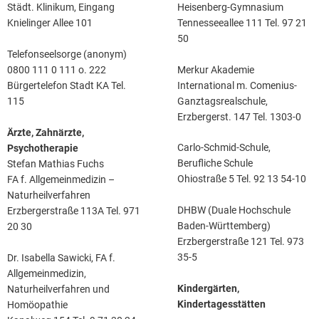
Heisenberg-Gymnasium
Städt. Klinikum, Eingang
Tennesseeallee 111 Tel. 97 21
Knielinger Allee 101
50
Telefonseelsorge (anonym)
Merkur Akademie
0800 111 0 111 o. 222
International m. Comenius-
Bürgertelefon Stadt KA Tel.
Ganztagsrealschule,
115
Erzbergerst. 147 Tel. 1303-0
Ärzte, Zahnärzte,
Carlo-Schmid-Schule,
Psychotherapie
Berufliche Schule
Stefan Mathias Fuchs
Ohiostraße 5 Tel. 92 13 54-10
FA f. Allgemeinmedizin –
Naturheilverfahren
DHBW (Duale Hochschule
Erzbergerstraße 113A Tel. 971
Baden-Württemberg)
20 30
Erzbergerstraße 121 Tel. 973
35-5
Dr. Isabella Sawicki, FA f.
Allgemeinmedizin,
Kindergärten,
Naturheilverfahren und
Kindertagesstätten
Homöopathie