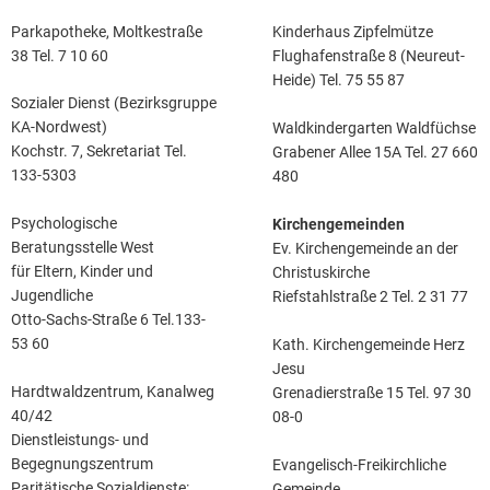
Parkapotheke, Moltkestraße
Kinderhaus Zipfelmütze
38 Tel. 7 10 60
Flughafenstraße 8 (Neureut-
Heide) Tel. 75 55 87
Sozialer Dienst (Bezirksgruppe
KA-Nordwest)
Waldkindergarten Waldfüchse
Kochstr. 7, Sekretariat Tel.
Grabener Allee 15A Tel. 27 660
133-5303
480
Psychologische
Kirchengemeinden
Beratungsstelle West
Ev. Kirchengemeinde an der
für Eltern, Kinder und
Christuskirche
Jugendliche
Riefstahlstraße 2 Tel. 2 31 77
Otto-Sachs-Straße 6 Tel.133-
53 60
Kath. Kirchengemeinde Herz
Jesu
Hardtwaldzentrum, Kanalweg
Grenadierstraße 15 Tel. 97 30
40/42
08-0
Dienstleistungs- und
Begegnungszentrum
Evangelisch-Freikirchliche
Paritätische Sozialdienste:
Gemeinde