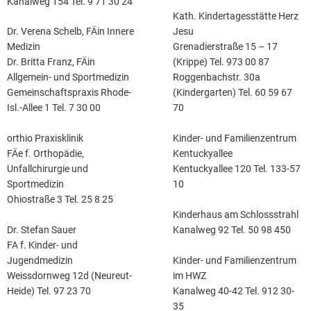
Kanalweg 154 Tel. 9 71 30 24
Kath. Kindertagesstätte Herz
Jesu
Dr. Verena Schelb, FÄin Innere
Grenadierstraße 15 – 17
Medizin
(Krippe) Tel. 973 00 87
Dr. Britta Franz, FÄin
Roggenbachstr. 30a
Allgemein- und Sportmedizin
(Kindergarten) Tel. 60 59 67
Gemeinschaftspraxis Rhode-
70
Isl.-Allee 1 Tel. 7 30 00
Kinder- und Familienzentrum
orthio Praxisklinik
Kentuckyallee
FÄe f. Orthopädie,
Kentuckyallee 120 Tel. 133-57
Unfallchirurgie und
10
Sportmedizin
Ohiostraße 3 Tel. 25 8 25
Kinderhaus am Schlossstrahl
Kanalweg 92 Tel. 50 98 450
Dr. Stefan Sauer
FA f. Kinder- und
Kinder- und Familienzentrum
Jugendmedizin
im HWZ
Weissdornweg 12d (Neureut-
Kanalweg 40-42 Tel. 912 30-
Heide) Tel. 97 23 70
35