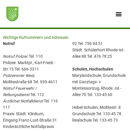
Zum
Inhalt
springen
Wichtige Rufnummern und Adressen
Notruf
92 Tel. 756 94 51
Städt. Schülerhort Rhode-Isl.-
Notruf Polizei:
Tel. 110
Allee 88 Tel. 476 78 25
Polizeir. Marktpl., Karl-Friedr.-
Str 15 Tel. 666-3311
Schulen, Hochschulen
Polizeirevier West,
Marylandschule, Grundschule
Moltkestraße 68 Tel. 939-4611
mit Ganztags- +
Notruf Feuerwehr /
Montessorizug, Rhode.-Isl.-
Rettungsdienst
Tel. 112
Allee 70 Tel. 133-45 60
Ärztlicher Notfalldienst
Tel. 116
Hebel-Schulen, Moltkestr. 8
117
Grundschule Tel. 133-45 78
Praxis: Städt. Klinikum,
Realschule Tel. 133-45 73
Eingang Franz-Lust-Straße 31
Kinderärztliche Notfallpraxis