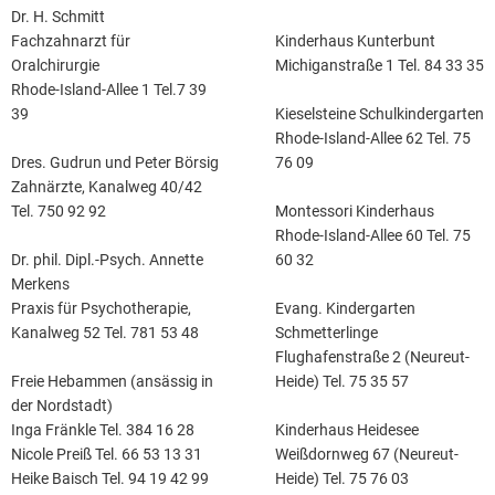
Dr. H. Schmitt
Kinderhaus Kunterbunt
Fachzahnarzt für
Michiganstraße 1 Tel. 84 33 35
Oralchirurgie
Rhode-Island-Allee 1 Tel.7 39
Kieselsteine Schulkindergarten
39
Rhode-Island-Allee 62 Tel. 75
76 09
Dres. Gudrun und Peter Börsig
Zahnärzte, Kanalweg 40/42
Montessori Kinderhaus
Tel. 750 92 92
Rhode-Island-Allee 60 Tel. 75
60 32
Dr. phil. Dipl.-Psych. Annette
Merkens
Evang. Kindergarten
Praxis für Psychotherapie,
Schmetterlinge
Kanalweg 52 Tel. 781 53 48
Flughafenstraße 2 (Neureut-
Freie Hebammen (ansässig in
Heide) Tel. 75 35 57
der Nordstadt)
Inga Fränkle Tel. 384 16 28
Kinderhaus Heidesee
Nicole Preiß Tel. 66 53 13 31
Weißdornweg 67 (Neureut-
Heike Baisch Tel. 94 19 42 99
Heide) Tel. 75 76 03