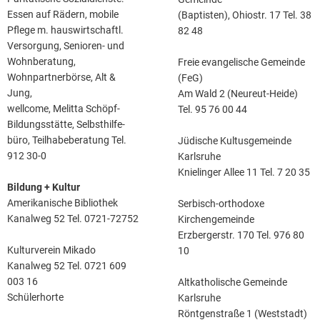
Essen auf Rädern, mobile
(Baptisten), Ohiostr. 17 Tel. 38
Pflege m. hauswirtschaftl.
82 48
Versorgung, Senioren- und
Wohnberatung,
Freie evangelische Gemeinde
Wohnpartnerbörse, Alt &
(FeG)
Jung,
Am Wald 2 (Neureut-Heide)
wellcome, Melitta Schöpf-
Tel. 95 76 00 44
Bildungsstätte, Selbsthilfe-
büro, Teilhabeberatung Tel.
Jüdische Kultusgemeinde
912 30-0
Karlsruhe
Knielinger Allee 11 Tel. 7 20 35
Bildung + Kultur
Amerikanische Bibliothek
Serbisch-orthodoxe
Kanalweg 52 Tel. 0721-72752
Kirchengemeinde
Erzbergerstr. 170 Tel. 976 80
Kulturverein Mikado
10
Kanalweg 52 Tel. 0721 609
003 16
Altkatholische Gemeinde
Schülerhorte
Karlsruhe
Röntgenstraße 1 (Weststadt)