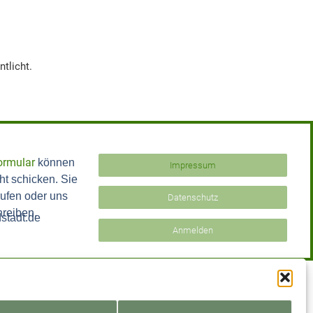
tlicht.
ormular
können
Impressum
ht schicken. Sie
ufen oder uns
Datenschutz
hreiben.
stadt.de
Anmelden