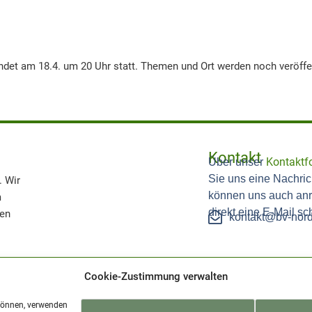
ndet am 18.4. um 20 Uhr statt. Themen und Ort werden noch veröffen
Kontakt
Kontaktf
Über unser
Sie uns eine Nachric
. Wir
können uns auch anr
m
direkt eine E-Mail sc
nen
kontakt@bv-nord
Cookie-Zustimmung verwalten
 können, verwenden