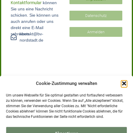
Kontaktformular
können
Sie uns eine Nachricht
schicken. Sie können uns
Datenschutz
auch anrufen oder uns
direkt eine E-Mail
Anmelden
schreiben.
kontakt@bv-
nordstadt.de
Cookie-Zustimmung verwalten
Um unsere Webseite für Sie optimal gestalten und fortlaufend verbessern
zu können, verwenden wir Cookies. Wenn Sie auf „Alle akzeptieren“ klickst,
stimmen Sie der Verwendung aller Cookies zu. Mit "Nicht erforderliche
Bürgerverein Nordstadt e.V.
Cookies ablehnen" können Sie nicht funktionale Cookies ablehnen, die für
Der Bürgerverein Nordstadt e.V. versteht sich als Bindeglied
das technische Funktionieren der Seite nicht erforderlich sind.
zwischen den Bürgerinnen und Bürgern und der
Stadtverwaltung. Wir sehen es als unsere Aufgabe an, sich mit
den Entwicklungen im Stadtteil zu befassen und Fragen und