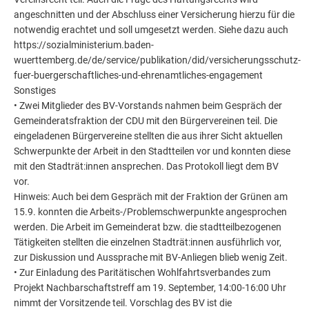
angeschnitten und der Abschluss einer Versicherung hierzu für die
notwendig erachtet und soll umgesetzt werden. Siehe dazu auch
https://sozialministerium.baden-
wuerttemberg.de/de/service/publikation/did/versicherungsschutz-
fuer-buergerschaftliches-und-ehrenamtliches-engagement
Sonstiges
• Zwei Mitglieder des BV-Vorstands nahmen beim Gespräch der
Gemeinderatsfraktion der CDU mit den Bürgervereinen teil. Die
eingeladenen Bürgervereine stellten die aus ihrer Sicht aktuellen
Schwerpunkte der Arbeit in den Stadtteilen vor und konnten diese
mit den Stadträt:innen ansprechen. Das Protokoll liegt dem BV
vor.
Hinweis: Auch bei dem Gespräch mit der Fraktion der Grünen am
15.9. konnten die Arbeits-/Problemschwerpunkte angesprochen
werden. Die Arbeit im Gemeinderat bzw. die stadtteilbezogenen
Tätigkeiten stellten die einzelnen Stadträt:innen ausführlich vor,
zur Diskussion und Aussprache mit BV-Anliegen blieb wenig Zeit.
• Zur Einladung des Paritätischen Wohlfahrtsverbandes zum
Projekt Nachbarschaftstreff am 19. September, 14:00-16:00 Uhr
nimmt der Vorsitzende teil. Vorschlag des BV ist die