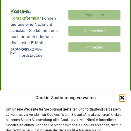
Kontakt
Über unser
Impressum
Kontaktformular
können
Sie uns eine Nachricht
schicken. Sie können uns
Datenschutz
auch anrufen oder uns
direkt eine E-Mail
Anmelden
schreiben.
kontakt@bv-
nordstadt.de
Cookie-Zustimmung verwalten
Um unsere Webseite für Sie optimal gestalten und fortlaufend verbessern
zu können, verwenden wir Cookies. Wenn Sie auf „Alle akzeptieren“ klickst,
stimmen Sie der Verwendung aller Cookies zu. Mit "Nicht erforderliche
Bürgerverein Nordstadt e.V.
Cookies ablehnen" können Sie nicht funktionale Cookies ablehnen, die für
Der Bürgerverein Nordstadt e.V. versteht sich als Bindeglied
das technische Funktionieren der Seite nicht erforderlich sind.