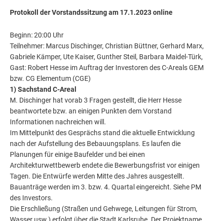
Protokoll der Vorstandssitzung am 17.1.2023 online
Beginn: 20:00 Uhr
Teilnehmer: Marcus Dischinger, Christian Büttner, Gerhard Marx,
Gabriele Kämper, Ute Kaiser, Gunther Steil, Barbara Maidel-Türk,
Gast: Robert Hesse im Auftrag der Investoren des C-Areals GEM
bzw. CG Elementum (CGE)
1) Sachstand C-Areal
M. Dischinger hat vorab 3 Fragen gestellt, die Herr Hesse
beantwortete bzw. an einigen Punkten dem Vorstand
Informationen nachreichen will.
Im Mittelpunkt des Gesprächs stand die aktuelle Entwicklung
nach der Aufstellung des Bebauungsplans. Es laufen die
Planungen für einige Baufelder und bei einen
Architekturwettbewerb endete die Bewerbungsfrist vor einigen
Tagen. Die Entwürfe werden Mitte des Jahres ausgestellt.
Bauanträge werden im 3. bzw. 4. Quartal eingereicht. Siehe PM
des Investors.
Die Erschließung (Straßen und Gehwege, Leitungen für Strom,
Wasser usw.) erfolgt über die Stadt Karlsruhe. Der Projektname