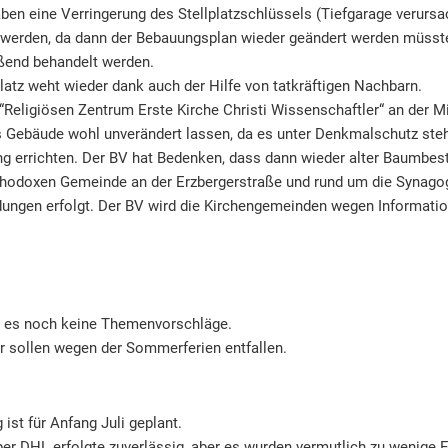
ben eine Verringerung des Stellplatzschlüssels (Tiefgarage verurs
 werden, da dann der Bebauungsplan wieder geändert werden müsste
ßend behandelt werden.
atz weht wieder dank auch der Hilfe von tatkräftigen Nachbarn.
Religiösen Zentrum Erste Kirche Christi Wissenschaftler“ an der M
as Gebäude wohl unverändert lassen, da es unter Denkmalschutz ste
 errichten. Der BV hat Bedenken, dass dann wieder alter Baumbest
thodoxen Gemeinde an der Erzbergerstraße und rund um die Synagoge
dungen erfolgt. Der BV wird die Kirchengemeinden wegen Informatio
bt es noch keine Themenvorschläge.
r sollen wegen der Sommerferien entfallen.
ist für Anfang Juli geplant.
per DHL erfolgte zuverlässig, aber es wurden vermutlich zu wenige 