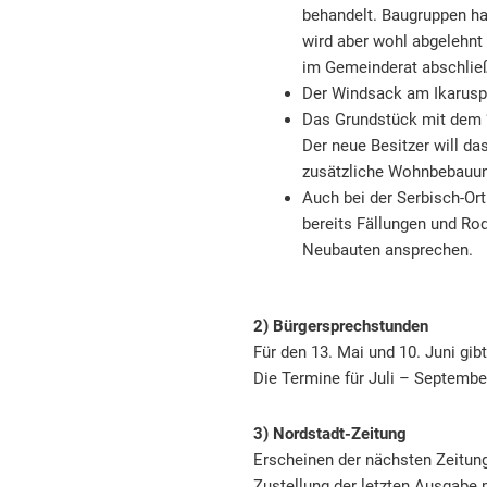
behandelt. Baugruppen ha
wird aber wohl abgelehnt
im Gemeinderat abschlie
Der Windsack am Ikaruspl
Das Grundstück mit dem “
Der neue Besitzer will d
zusätzliche Wohnbebauung
Auch bei der Serbisch-Or
bereits Fällungen und Ro
Neubauten ansprechen.
2) Bürgersprechstunden
Für den 13. Mai und 10. Juni gi
Die Termine für Juli – Septembe
3) Nordstadt-Zeitung
Erscheinen der nächsten Zeitung 
Zustellung der letzten Ausgabe 