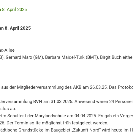
 8. April 2025
an 8. April 2025
nd-Allee
B), Gerhard Marx (GM), Barbara Maidel-Türk (BMT), Birgit Buchleithe
t aus der Mitgliederversammlung des AKB am 26.03.25. Das Protokol
ederversammlung BVN am 31.03.2025: Anwesend waren 24 Personen 
gslos ab.
eim Schulfest der Marylandschule am 04.04.2025. Es gab ein Vorgesp
026. Der Termin sollte möglichst früh festgelegt werden.
tädtische Grundstücke im Baugebiet „Zukunft Nord“ wird heute im 