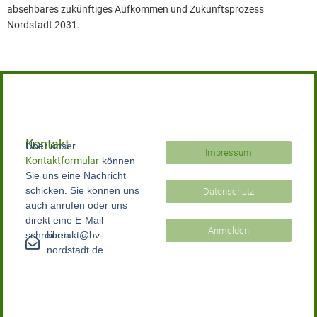
absehbares zukünftiges Aufkommen und Zukunftsprozess
Nordstadt 2031.
Kontakt
Über unser
Impressum
Kontaktformular
können
Sie uns eine Nachricht
schicken. Sie können uns
Datenschutz
auch anrufen oder uns
direkt eine E-Mail
Anmelden
schreiben.
kontakt@bv-
nordstadt.de