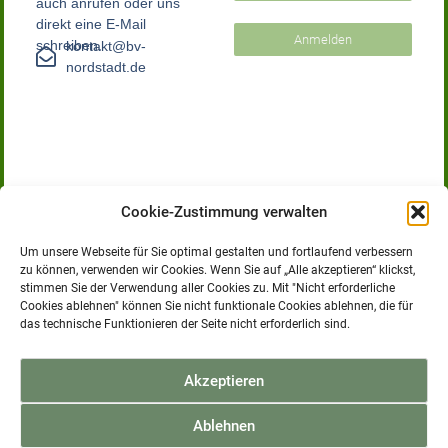
auch anrufen oder uns
direkt eine E-Mail
Anmelden
schreiben.
kontakt@bv-
nordstadt.de
Cookie-Zustimmung verwalten
Um unsere Webseite für Sie optimal gestalten und fortlaufend verbessern
zu können, verwenden wir Cookies. Wenn Sie auf „Alle akzeptieren“ klickst,
stimmen Sie der Verwendung aller Cookies zu. Mit "Nicht erforderliche
Bürgerverein Nordstadt e.V.
Cookies ablehnen" können Sie nicht funktionale Cookies ablehnen, die für
Der Bürgerverein Nordstadt e.V. versteht sich als Bindeglied
das technische Funktionieren der Seite nicht erforderlich sind.
zwischen den Bürgerinnen und Bürgern und der
Stadtverwaltung. Wir sehen es als unsere Aufgabe an, sich mit
den Entwicklungen im Stadtteil zu befassen und Fragen und
Akzeptieren
Anregungen der Bürgerinnen und Bürger mit der
Stadtverwaltung zu klären.
Ablehnen